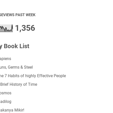
GEVIEWS PAST WEEK
1,356
 Book List
apiens
uns, Germs & Steel
he 7 Habits of highly Effective People
 Brief History of Time
osmos
adilog
akanya Mikir!