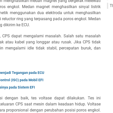
en menghasilkan medan magnet yang bergerak melewati
T
oros engkol. Medan magnet menghasilkan sinyal listrik
gnetik menggunakan dua elektroda untuk menghasilkan
reluctor ring yang terpasang pada poros engkol. Medan
g dikirim ke ECU.
ya, CPS dapat mengalami masalah. Salah satu masalah
ak atau kabel yang longgar atau rusak. Jika CPS tidak
n mengalami idle tidak stabil, percepatan buruk, dan
 menjadi Tegangan pada ECU
ontrol (ISC) pada Mobil EFI
inya pada Sistem EFI
 dengan baik, tes voltase dapat dilakukan. Tes ini
keluaran CPS saat mesin dalam keadaan hidup. Voltase
ra proporsional dengan perubahan posisi poros engkol.